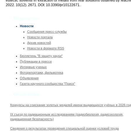
eutectic solvents in extraction of metals from real solutions obtained by leachi
2022. 10(12). 2671. DOI: 10.3390/pr10122671.
Подразделы
Новости
Сообщения пресс-службы
Новости портала
Архив новостей
Новости в формате RSS
Бюллетень "В защиту науки"
Публикации в прессе
Интервью ученых
Фоторепортажи, фильмотека
Объявления
Газета научного сообщества "Поиск"
Объявления
Конкурсы на соискание золотых медалей имени выдающихся учёных в 2026 го
IX cъезд по радиационным исследованиям (радиобиология, радиоэкология,
радиационная безопасность)
Сведения о результатах проведения специальной оценки условий труда