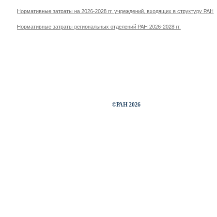
Нормативные затраты на 2026-2028 гг. учреждений, входящих в структуру РАН
Нормативные затраты региональных отделений РАН 2026-2028 гг.
119991 Москва, Ленинский п
Телефон: (495) 938-0309 (Спр
Факсы: (495) 954-3320 (Ленинский про
(495) 938-1844 (Ленинский пр
©РАН 2026