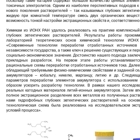
поскольку такие батареи содержат большое количество ценных элементов
токсичных электролитов. Одним из наиболее перспективных подходов к
нового поколения растворителей ‒ так называемых глубоких эвтектич
жидкую при комнатной температуре смесь двух органических вещест
возможность тонкой настройки экстракционных свойств и, соответственн
Химикам из ИОНХ РАН удалось реализовать на практике комплексный 
глубоких эвтектических растворителей. Результаты работы проко
лабораторией теоретических основ химической технологии ИОН
«Современные технологии переработки отработанных источнико
независимости государства, а также ключ к решению существующих и пе
социально-экономическое значение. Достоинство нашего подхода заклю
прикладных разработок. На первом этапе работы устанавливает
рациональные схемы переработки отработанных источников тока. Далее 
обладающий требуемыми физико-химическими свойствами и заданной се
аккумуляторов – кобальту, никелю, марганцу, литию и др. Следу
параметров переработки элементов аккумулятора с использованием 
образом ускорить разработку технологии. В рамках нашего исследо
реальных катодных материалов литий-ионных аккумуляторов. Затем в
полное экстракционное разделение всех металлов из полученных рас
нами гидрофобных глубоких эвтектических растворителей на основ
технологическая схема была реализована на исследовательском экс
условий процесса».