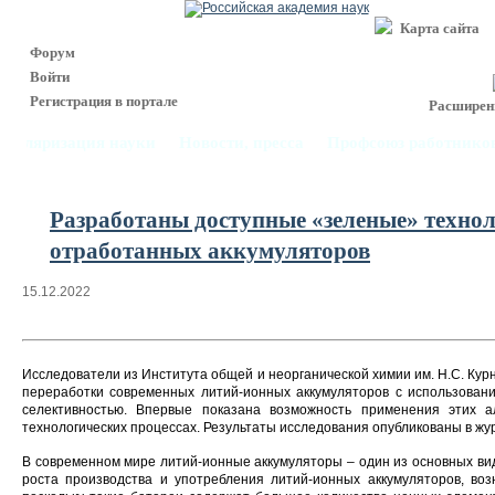
Карта сайта
Форум
Войти
Регистрация в портале
Расширен
опуляризация науки
Новости, пресса
Профсоюз работнико
Разработаны доступные «зеленые» техно
отработанных аккумуляторов
15.12.2022
Исследователи из Института общей и неорганической химии им. Н.С. Ку
переработки современных литий-ионных аккумуляторов с использовани
селективностью. Впервые показана возможность применения этих а
технологических процессах. Результаты исследования опубликованы в жу
В современном мире литий-ионные аккумуляторы – один из основных вид
роста производства и употребления литий-ионных аккумуляторов, воз