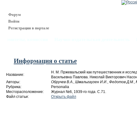
Форум
Войти
Регистрация в портале
, комитеты, комиссии
Научно-издательская деятельность
Информация о статье
Н. М. Пржевальский как путешественник и иссл
Название:
Васильевна Павлова. Николай Викторович Насон
Авторы:
Обручев В.А.
,
Шмальгаузен И.И.
,
Федотов Д.М.
,
Рубрика:
Personalia
Месторасположение:
Журнал №6, 1939-го года. С.71.
Файл статьи:
Открыть файл